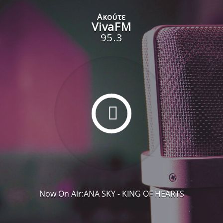
Ακούτε
VivaFM
95.3