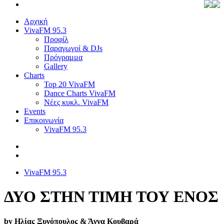
Αρχική
VivaFM 95.3
Προφίλ
Παραγωγοί & DJs
Πρόγραμμα
Gallery
Charts
Top 20 VivaFM
Dance Charts VivaFM
Νέες κυκλ. VivaFM
Events
Επικοινωνία
VivaFM 95.3
VivaFM 95.3
ΔΥΟ ΣΤΗΝ ΤΙΜΗ ΤΟΥ ΕΝΟΣ
by Ηλίας Ξυνόπουλος & Άννα Κουβαρά