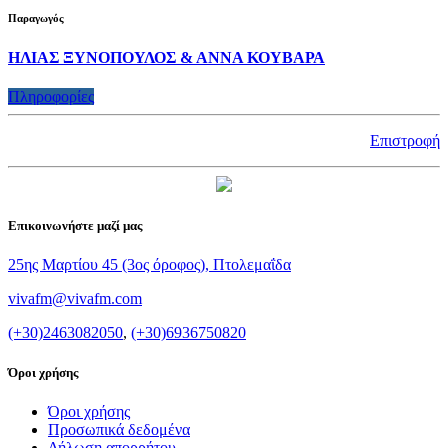
Παραγωγός
ΗΛΙΑΣ ΞΥΝΟΠΟΥΛΟΣ & ΑΝΝΑ ΚΟΥΒΑΡΑ
Πληροφορίες
Επιστροφή
Επικοινωνήστε μαζί μας
25ης Μαρτίου 45 (3ος όροφος), Πτολεμαΐδα
vivafm@vivafm.com
(+30)2463082050
,
(+30)6936750820
Όροι χρήσης
Όροι χρήσης
Προσωπικά δεδομένα
Δήλωση απορρήτου