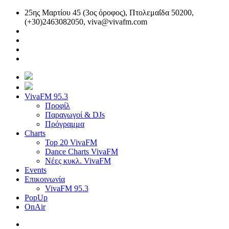
25ης Μαρτίου 45 (3ος όροφος), Πτολεμαΐδα 50200,
(+30)2463082050,
viva@vivafm.com
VivaFM 95.3
Προφίλ
Παραγωγοί & DJs
Πρόγραμμα
Charts
Top 20 VivaFM
Dance Charts VivaFM
Νέες κυκλ. VivaFM
Events
Επικοινωνία
VivaFM 95.3
PopUp
OnAir